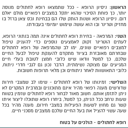
הראשון:
ניסיון הרופא - ככל שתמצאו רופא לחתולים מנוסה
יותר, כך פוחת הסיכוי שהוא יתקל במצבים רפואיים מולם יאלם
דום. ניסיון הרופא ושנות הותק שלו הם בבחינת נכס צאן ברזל בו
מחזיק וטרינר ובו הוא עושה שימוש יומיומי בעבודתו.
השני:
המרפאה - בחירת רופא לחתולים אינה תמה בנתוני הרופא,
לעתים הוטרינר זקוק לאמצעים נוספים כדי להעניק טיפול
למצבים רפואיים שונים, ימו לב שהמרפאה של רופא לחתולים
שבחרתם מאובזרת בציוד מתקדם להענקת טיפול לבעל החיים
שלכם, כך למשל וודאו שיש כלובי חמצן לטובת בעלי חיים
המגיעים עם מצוקה נשימתית, הדבר נכון גם לגבי חדרי ניתוח,
כלובי התאושוות לאחר ניתוחים וכן מלאי תרופות חשובות.
השלישי:
זמינותו של רופא לחתולים - שימו לב שמצבי חירות
שדורשים מענה רפואי מהיר אינם מתוכננים ובמרבית המקרים לא
ניתן לתזמן אותם. חשוב מאוד לבחור רופא לחתולים שזמין בטווח
שעות נרחב ככל הניתן, כך למשל, ביחרו רופא שתוכלו ליצור איתו
קשר גם מחוץ לשעות הפעילות במצבי חירום. מענה מהיר בכל
שעה עשוי להציל את בעל החיים שלכם ממצבים מסכני חיים.
רופא לחתולים - הולכים על בטוח