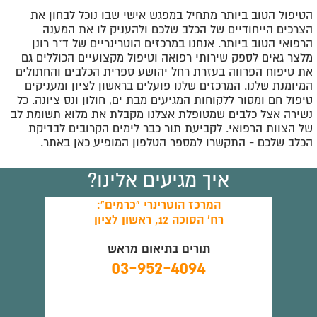
הטיפול הטוב ביותר מתחיל במפגש אישי שבו נוכל לבחון את
הצרכים הייחודיים של הכלב שלכם ולהעניק לו את המענה
הרפואי הטוב ביותר. אנחנו במרכזים הוטרינריים של ד"ר רונן
מלצר גאים לספק שירותי רפואה וטיפול מקצועיים הכוללים גם
את טיפוח הפרווה בעזרת רחל יהושע ספרית הכלבים והחתולים
המיומנת שלנו. המרכזים שלנו פועלים בראשון לציון ומעניקים
טיפול חם ומסור ללקוחות המגיעים מבת ים, חולון ונס ציונה. כל
נשירה אצל כלבים שמטופלת אצלנו מקבלת את מלוא תשומת לב
של הצוות הרפואי. לקביעת תור כבר לימים הקרובים לבדיקת
הכלב שלכם - התקשרו למספר הטלפון המופיע כאן באתר.
איך מגיעים אלינו?
המרכז הוטרינרי "כרמים":
רח' הסוכה 12, ראשון לציון
תורים בתיאום מראש
03-952-4094