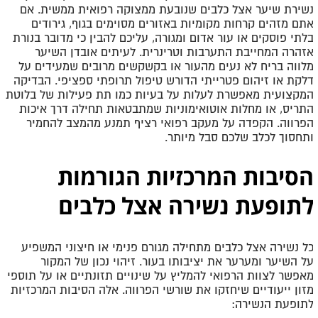
נשירת שיער אצל כלבים שנובעת ממצוקה רפואית ממשית. אם
אתם מזהים קרחות מקומיות באזורים מסוימים בגוף, גירודים
בלתי פוסקים או עור אדום ומגורה, עליכם להבין כי מדובר בנורת
אזהרה המחייבת התערבות וטרינרית. לעיתים אובדן השיער
מלווה בריח לא נעים מהעור או בקשקשים מרובים שמעידים על
דלקת או זיהום פטרייתי הדורש טיפול תרופתי ספציפי. הבדיקה
המקצועית מאפשרת לעלות על בעיות כמו תת פעילות של בלוטת
התריס, או מחלות אוטואימוניות שמתבטאות תחילה דרך איכות
הפרווה. הקפדה על מעקב רפואי רציף תמנע מהמצב להחמיר
ותחסוך לכלב שלכם סבל מיותר.
הסיבות המרכזיות הגורמות
לתופעת נשירה אצל כלבים
כל נשירה אצל כלבים מתחילה מגורם פנימי או חיצוני המשפיע
על השיער ומערער את יציבותו בעור. זיהוי נכון של המקור
מאפשר לצוות הרפואי להמליץ על שינויים תזונתיים או על תוספי
מזון ייעודיים שיחזקו את שורשי הפרווה. אלה הסיבות המרכזיות
לתופעת הנשירה: