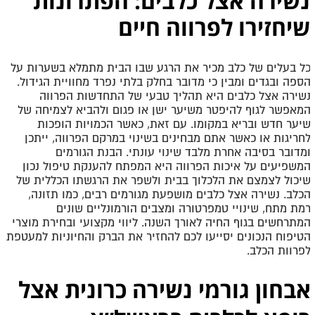
נשירה אצל כלבים: הפתרונות
שיחזירו לפרווה חיים
כל בעלים של כלב מכיר את הרגע שבו הבית מתמלא בשערות על
הספה ובגדים ומבין כי מדובר בחלק בלתי נפרד מחוויית הגידול.
נשירה אצל כלבים היא תהליך טבעי של התחדשות הפרווה
המאפשר לגוף להיפטר משיער ישן או פגום ולהביא לצמיחה של
שיער חדש ובריא במקומו. עם זאת, כאשר הכמויות הופכות
לחריגות או כאשר אתם מבחינים בשינוי במרקם הפרווה, ייתכן
ומדובר בסיבה אחרת מלבד שינוי עונתי. הבנת הגורמים
המשפיעים על איכות הפרווה היא המפתח להענקת טיפול נכון
שיכול לצמצם את הלכלוך בבית ולשפר את הרגשתו הכללית של
הכלב. נשירה אצל כלבים מושפעת מגורמים רבים, כמו תזונה,
רמת מתח, שינויי טמפרטורה ומצבים הורמונליים שונים
המתרחשים בגוף החיה לאורך השנה. ליווי מקצועי ובחירת מוצרי
הטיפוח הנכונים יסייעו לכם להחזיר את הברק והחיוניות למעטפת
לפרוות הכלב.
אבחון גורמי נשירה כרונית אצל