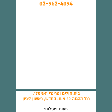
03-952-4094
בית חולים וטרינרי "אנימל":
רח' ההגנה 30 א.ת. החדש, ראשון לציון
שעות פעילות: