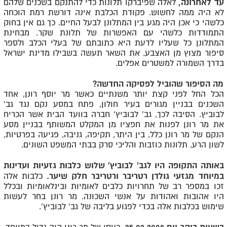
עד לאחרונה,
לאלה שפיברקו תלונות כדי להתנקם בשכנים שלהם
לא היה ממה לחשוש. פקודת הכלבת אינה דורשת רמת הוכחה
כלשהי כי אכן היה מגע בין המתלונן לבעל החיים. כך גם אין בחוק
התמודדות כלשהי עם האפשרות של תלונת שקר. מבחינת
המתלונן כל שעליו לדעת היא כתובתם של בעלי הכלב ולספר
סיפור מצוץ מן האצבע. את השאר תעשה בשבילו מדינת ישראל
בדרך השמורה למשטרים אפלים.
מה הסיפור שהוביל לפסיקה החדשה?
הכל החל לפני קצת יותר משנתיים כאשר מר יוסף רונן, אחד
השכנים בבניין מגורים בעיר חולון, פתח במסע נקם נגד גב'
לבוביץ. הסיבה לכך, גב' לבוביץ' חברה בוועד הבית אשר הכריח
את מר רונן לפנות את חפציו מן המקלט המשותף בבניין מסע
הנקם של מר רונן כלל, בין היתר, תקיפה, גניבה, פגיעה בפרטיות,
לשון הרע, תלונות כוזבות והליכי סרק בבתי המשפט השונים.
באותה התקופה היו לגב' לבוביץ' שלוש כלבות גזעיות ועדינות
במיוחד מגזעי גולדן רטריבר ורטריבר חלק שיער.
כלבות אלה
זכו במספר רב של תחרויות כלבים לאומיות ובינלאומיות ובכלל
היו אהובות ואהודות על אנשי השכונה. מר רונן בחר לעשות
שימוש בכלבות אלה בכדי לפגוע בליבה של גב' לבוביץ'.