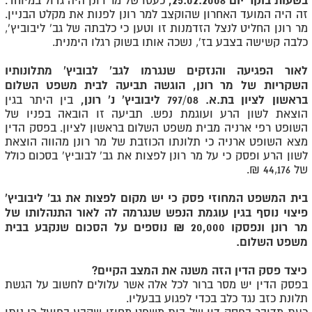
בשעות בוקר יום 25.02.2008,
כעסו של מר רונן היה גדול במיוחד.
זה היה המועד האחרון שהוקצב למר רונן לפנות את מקלט הבניין.
מר רונן החליט לנצל הזדמנות זו וטען כי כלבתה של גב' ליבוביץ',
כלבה קשישה בצבע בז', נשכה אותו בשוק רגלו הימנית.
לאור הפגיעה והנזקים שנגרמו לגב' לבוביץ' מתלונותיו
השקריות של מר רונן, הוגשה תביעה לבית משפט השלום
בראשון לציון בת.א. 797/08 ליבוביץ' נ' רונן,
בין היתר בגין
הוצאת לשון הרע ועוגמת נפש. תביעה זו הובאה בפניו של
השופט רפי ארניה מבית משפט השלום בראשון לציון. בפסק הדין
מצא השופט ארניה כי תלונתו הכוזבת של מר רונן מהווה הוצאת
לשון הרע ופסק כי על מר רונן לפצות את גב' לבוביץ' בסכום כולל
של 44,176 ₪.
בית המשפט המחוזי פסק כי יש מקום לפצות את גב' ליבוביץ'
פיצוי נוסף בגין עוגמת הנפש שנגרמה לה לאור התנהלותו של
מר רונן ונפסקו 20,000 ₪ נוספים על הסכום שנקבע בבית
משפט השלום.
כיצד פסק הדין הזה משנה את המצב הקיים?
בפסק הדין יש מסר ברור לכל אלה אשר עלולים לחשוב על הגשת
תלונת כזב נגד כלב בכדי לפגוע בבעליו.