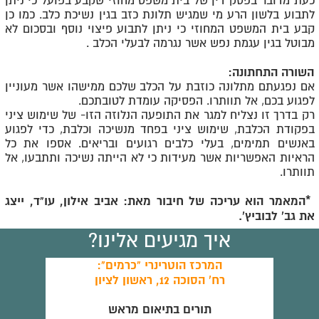
כעת מדובר בפסק דין של בית משפט מחוזי שקבע בפועל כי ניתן
לתבוע בלשון הרע מי שמגיש תלונת כזב בגין נשיכת כלב. כמו כן
קבע בית המשפט המחוזי כי ניתן לתבוע פיצוי נוסף ובסכום לא
מבוטל בגין עגמת נפש אשר נגרמה לבעלי הכלב .
השורה התחתונה:
אם נפגעתם מתלונה כוזבת על הכלב שלכם ממישהו אשר מעוניין
לפגוע בכם, אל תוותרו. הפסיקה עומדת לטובתכם.
רק בדרך זו נצליח למגר את התופעה הנלוזה הזו- של שימוש ציני
בפקודת הכלבת, שימוש ציני בפחד מנשיכה וכלבת, כדי לפגוע
באנשים תמימים, בעלי כלבים רגועים ובריאים. אספו את כל
הראיות האפשריות אשר מעידות כי לא הייתה נשיכה ותתבעו, אל
תוותרו.
*המאמר הוא עריכה של חיבור מאת: אביב אילון, עו"ד, ייצג
את גב' לבוביץ'.
איך מגיעים אלינו?
המרכז הוטרינרי "כרמים":
רח' הסוכה 12, ראשון לציון
תורים בתיאום מראש