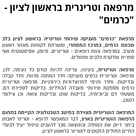
מרפאה וטרינרית בראשון לציון -
"כרמים"
מרפאת "כרמים" מעניקה שירותי וטרינריה בראשון לציון בלב
שכונת כרמים, במרכז המסחרי,
ומשרתת לקוחות מאזור ראשון
מערב. במרפאה צוות רופאים - וטרינרים, מיומן, אסיסטנטית ואף
ספרית ומדקרת כלבים וחתולים.
מרפאה וטרינרית,
בעיננו, צריכה להיות קודם כל נעימה, לכן,
מרפאה וטרינרית כרמים מעניקה חדר המתנה מרווח, חדר קבלה
ובדיקות, וחדר פנימי לפרוצדורות כירורגיות. מרפאה וטרינרית
כרמים מספקת שירותי מעבדה הכוללים: בדיקות לספירת דם,
משטחי דם וביוכימיה, בדיקות שתן ובדיקות צואה וכן צילומי
רנטגן..
המרפאה הוטרינרית מצוידת במיטב הטכנולוגיה הקיימת בתחום
הרפואה הוטרינרית בארץ,
דבר המאפשר לרופא - וטרינר לאבחן
ביתר דיוק את המחלה וכתוצאה מכך להעניק טיפול יעיל לבעלי
החיים החולים הזקוקים לוטרינר בראשון לציון.