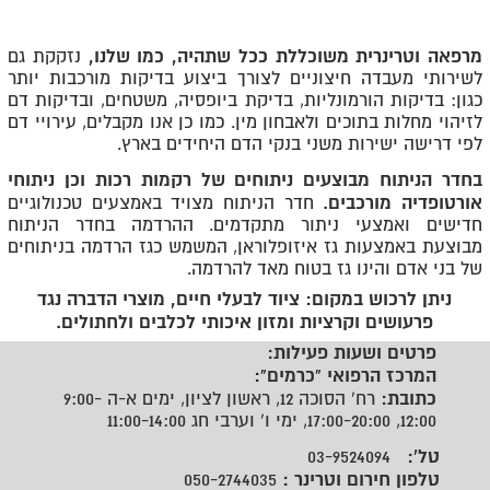
מרפאה וטרינרית משוכללת ככל שתהיה, כמו שלנו,
נזקקת גם
לשירותי מעבדה חיצוניים לצורך ביצוע בדיקות מורכבות יותר
כגון: בדיקות הורמונליות, בדיקת ביופסיה, משטחים, ובדיקות דם
לזיהוי מחלות בתוכים ולאבחון מין. כמו כן אנו מקבלים, עירויי דם
לפי דרישה ישירות משני בנקי הדם היחידים בארץ.
בחדר הניתוח מבוצעים ניתוחים של רקמות רכות וכן ניתוחי
אורטופדיה מורכבים.
חדר הניתוח מצויד באמצעים טכנולוגיים
חדישים ואמצעי ניתור מתקדמים. ההרדמה בחדר הניתוח
מבוצעת באמצעות גז איזופלוראן, המשמש כגז הרדמה בניתוחים
של בני אדם והינו גז בטוח מאד להרדמה.
ניתן לרכוש במקום: ציוד לבעלי חיים, מוצרי הדברה נגד
פרעושים וקרציות ומזון איכותי לכלבים ולחתולים.
פרטים ושעות פעילות:
המרכז הרפואי "כרמים":
כתובת:
רח' הסוכה 12, ראשון לציון, ימים א-ה 9:00-
12:00, 17:00-20:00, ימי ו' וערבי חג 11:00-14:00
טל':
03-9524094
טלפון חירום וטרינר :
050-2744035