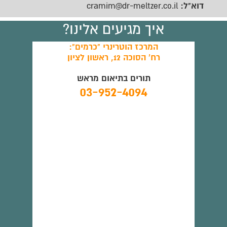
דוא"ל:
cramim@dr-meltzer.co.il
איך מגיעים אלינו?
המרכז הוטרינרי "כרמים":
רח' הסוכה 12, ראשון לציון
תורים בתיאום מראש
03-952-4094