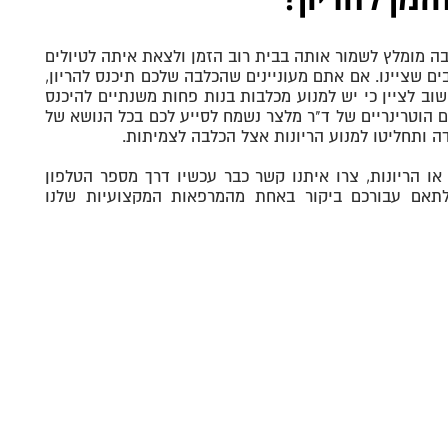
זמן להריון?
בה מומלץ לשמור אותה בבית רוב הזמן ולצאת איתה לטיולים
 בלבד וזאת לאורך תקופה של 3 שבועות בהן מתקיימים 3 השלבים שציינו. אם אתם מעוניינים שהכלבה שלכם תיכנס להריון,
טרום הייחום). חשוב לציין כי יש למנוע מכלבות בנות פחות משנתיים להיכנס
ים הוטרינריים של ד"ר מלצר נשמח לסייע לכם בכל הנושא של
 ותחליטו למנוע הריונות אצל הכלבה לצמיתות.
או הריונות, צרו איתנו קשר כבר עכשיו דרך מספר הטלפון
לתאם עבורכם ביקור באחת מהמרפאות המקצועיות שלנו