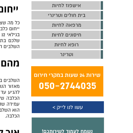
אישפוז לחיות
ייחום
בית חולים וטרינרי
כל מה שצר
מרפאה לחיות
חיסונים לחיות
רופא לחיות
השלבים הל
וטרינר
מהם ה
שירות 24 שעות במקרי חירום
050-2744035
להגיע עד 
הכלבה של
עמידה שק
עשו לנו לייק >
הוא השלב 
הכלבה.
נשמח לעמוד לשירותכם!