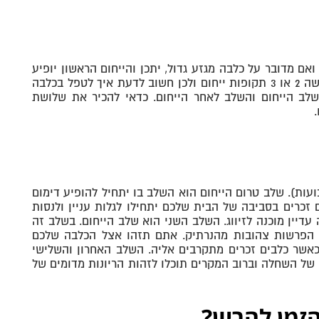
להופיע לראשונה אצל הכלבה שלכם בגילאי 6 עד 12 חודשים ואם מדובר על כלבה מגזע גדול, יתכן והייחום הראשון יופיע
בגילאי 12 עד ל-24 חודשים. חשוב לדעת כי תקופת הייחום השנתית היא למעשה 2 או 3 תקופות ייחום ולכן חשוב לדעת איך לטפל בכלבה
ום מתחלקים ל-3: שלב טרום הייחום, שלב הייחום והשלב לאחר הייחום. כדאי להכיר את שלושת
ים ל-3 (אורך המחזור כשלושה שבועות). שלב טרום הייחום הוא השלב בו יתחיל להופיע דימום
. שימו לב - הדימום יכול להימשך כ-10 ימים וכלבים זכרים בסביבה של הבית שלכם יתחילו לגלות עניין ולנסות
דיין מוכנה לזיווג. השלב השני הוא שלב הייחום. בשלב זה
ה הפרשות צהובות מהנרתיק. אתם תזהו אצל הכלבה שלכם
שר כלבים זכרים מתקרבים אליה. השלב האחרון והשלישי
 של השחלה וברוב המקרים תוכלו לזהות הריונות מדומים של