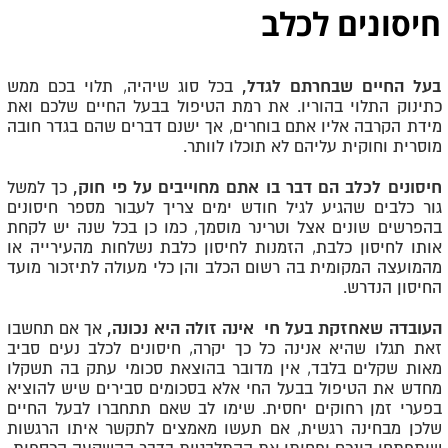
חיסונים לכלב
בעל החיים שבחרתם לגדל,
בכל סוג שיהיה, תלוי בכם ממש
כתינוק התלוי בהוריו. את רמת הטיפול בבעל החיים שלכם ואת
מידת הקרבה אליו אתם בוחרים, אך ישנם דברים שהם בגדר חובה
מוסרית וחוקית עליהם לא תוכלו לוותר.
חיסונים לכלב הם דבר בו אתם מחוייבים על פי חוק,
כך למשל
גור כלבים שהגיע לגיל חודש ימים צריך לעבור מספר חיסונים
בהפרשים שונים אצל וטרינר מוסמך, כמו כן בכל שנה יש לקחת
אותו לחיסון כלבת, הזמנות לחיסון כלבת נשלחות מהעירייה או
מהמועצה המקומית בה רשום הכלב והן כלי מעולה לתיזכור מועד
החיסון הנדרש.
העובדה שאחזקת בעל חי אינה זולה היא נכונה,
אך אם תחשבו
זאת תגלו שהיא אנינה כל כך יקרה, חיסונים לכלב נעים סביב
מאות שקלים בלבד, אין מדובר בהוצאת סכומי עתק בה תשקלו
מחדש את הטיפול בבעל החי אלא בסכומים סבירים שיש להוציא
בפערי זמן רחוקים יחסית. שימו לב שאם תתחברו לבעל החיים
שלכן מבחינה רגשית, אם תעשו מאמצים לתקשר איתו הרגשות