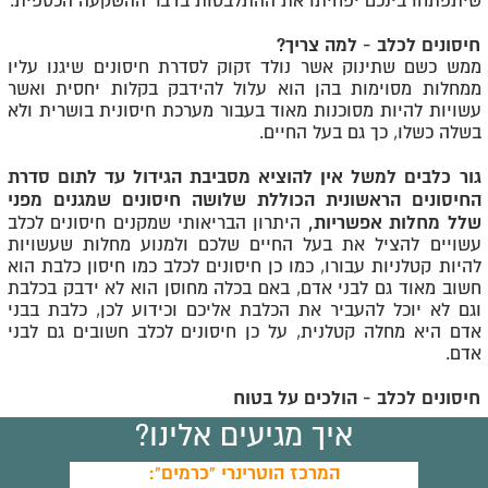
שיתפתחו בינכם יפחיתו את ההתלבטות בדבר ההשקעה הכספית.
חיסונים לכלב - למה צריך?
ממש כשם שתינוק אשר נולד זקוק לסדרת חיסונים שיגנו עליו
ממחלות מסוימות בהן הוא עלול להידבק בקלות יחסית ואשר
עשויות להיות מסוכנות מאוד בעבור מערכת חיסונית בושרית ולא
בשלה כשלו, כך גם בעל החיים.
גור כלבים למשל אין להוציא מסביבת הגידול עד לתום סדרת
החיסונים הראשונית הכוללת שלושה חיסונים שמגנים מפני
שלל מחלות אפשריות,
היתרון הבריאותי שמקנים חיסונים לכלב
עשויים להציל את בעל החיים שלכם ולמנוע מחלות שעשויות
להיות קטלניות עבורו, כמו כן חיסונים לכלב כמו חיסון כלבת הוא
חשוב מאוד גם לבני אדם, באם בכלה מחוסן הוא לא ידבק בכלבת
וגם לא יוכל להעביר את הכלבת אליכם וכידוע לכן, כלבת בבני
אדם היא מחלה קטלנית, על כן חיסונים לכלב חשובים גם לבני
אדם.
חיסונים לכלב - הולכים על בטוח
איך מגיעים אלינו?
המרכז הוטרינרי "כרמים":