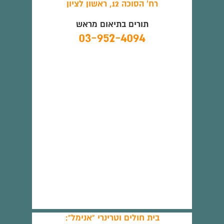
רח' הסוכה 12, ראשון לציון
תורים בתיאום מראש
03-952-4094
בית חולים וטרינרי "אנימל":