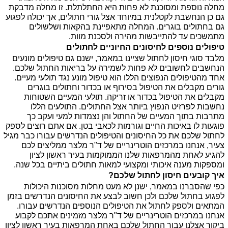
מחלה נוספת ומסוכנת לא פחות היא החתלתלת. זו מחלה מדבקת
גם כן הנחשבת לקטלנית במיוחד אצל גורי חתולים, אך יכולה לפגוע
גם בחתולים בוגרים. המחלה מתאפיינת בהקאות ושלשולים
מתמשכים עד להתייבשות מהירה ולסכנת מוות.
טיפולים נוספים לחיסונים החיוניים לחתולים
מלבד סוגי חיסון לחתול שציינו במאמר, ישנם גם טיפולים מונעים
הנחשבים לחשובים לא פחות לשמירה על בריאות החתול שלכם.
אחד מהטיפולים הנפוצים הללו הוא טיפול מונע נגד תולעי מעיים.
גורים מקבלים את הטיפול בסירוף או בכדור וחתולים בוגרים
מקבלים את הטיפול בכדור או זריקה. תולעי המעיים השטוחות
נחשבות לפרזיט הנפוץ ביותר אצל החתולים. התולעים הללו
מתרבות בתוך המעיים של החתול והן נצמדות למעי ועקב כך
פוגעות לו באיכות החיים וגורמות לכאבי בטן. אם אתם רוצים לספק
לחתול שלכם את כל החיסונים והטיפולים הנדרשים עבורו כבר מגיל
צעיר, אנחנו במרכזים הוטרינריים של ד"ר מלצר ממליצים לכם
להגיע לאחת מהמרפאות שלנו הממוקמות בעיר ראשון לציון
ומספקות מענה איכותי ומקצועי למאות חתולים ביתיים בכל שנה.
איך קובעים חיסון לחתול שלכם?
כפי שהסברנו במאמר, ישנן לא מעט מחלות מסוכנות היכולות
לפגוע בחתול שלכם ולכן חשוב לבצע את החיסונים הנדרשים בזמן
המתאים ולספק לחתול את הטיפולים הנוספים הנדרשים עבורו.
אנחנו במרכזים הוטרינריים של ד"ר מלצר מזמינים אתכם לקבוע
ביקור אצלנו עבור החתול שלכם באחת המרפאות בעיר ראשון לציון