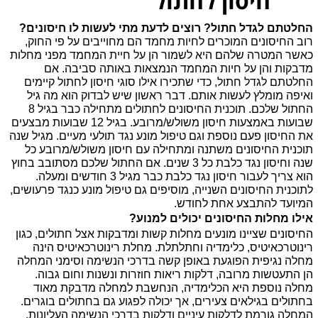
חיסון לחתול
החלטתם לגדל חתול? רוצים לדעת מתי לעשות לו חיסונים?
רוב החיסונים המוכרים לחיות מחמד הם מחוייבים על פי החוק,
כאשר המטרה שלהם היא לשמור הן על חיית המחמד מפני מחלות
מדבקות והן על חיות המחמד הנמצאות באותה סביבה. אם
החלטתם לגדל חתול, כדי שתכירו אילו סוגי חיסון לחתול קיימים
ואיפה מומלץ לעשות אותם. דבר ראשון שיש לבדוק הוא מה גיל
החתול שלכם. תוכנית החיסונים לחתולים מתחילה כבר בגיל 8
שבועות באמצעות חיסון משולש/מרובע. בגיל 12 שבועות מבצעים
את החיסון פעם נוספת וגם טיפול מונע נגד תולעי מעיים. מגיל שנה
תוכנית החיסונים משתנה ומתחילה עם חיסון משולש/מרובע כל
שנה וחיסון נגד כלבת כל 3 שנים. אם החתול שלכם מסתובב בחוץ
הוא צריך לעבור חיסון נגד כלבת כבר מגיל 3 חודשים ומעלה.
לתוכנית החיסונים השנייה, מוסיפים גם טיפול מונע כנגד פרעושים,
המיועד להתבצע אחת לחודש.
אילו מחלות החיסונים יכולים למנוע?
החיסונים שציינו מונעים מחלות קשות ומדבקות אצל חתולים, כגון
רינוטרכאיטיס, כלימדיה וחתלתלת. מחלת רינוטרכאיטיס הינה
מחלה נגיפית הפוגעת באופן קשה בדרכי הנשימה וסימני המחלה
הן התעטשות מרובה, דלקות ריאות חוזרות ונשנות וחום גבוה.
מחלה נוספת היא הכלימדיה, הנחשבת למחלה מדבקת מאוד
בחתולים בגילאים צעירים, אך יכולה לפגוע גם בחתולים בוגרים.
המחלה גורמת לדלקות עיניים ודלקות בדרכי הנשימה העליונות.