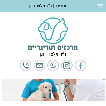
וטרינר | ד"ר מלצר רונן