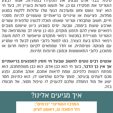
טיפול בבני אדם מבצע את תפקידו במסירות, אמור לבצע
הוטרינר את תפקידו גם כן, אל תעשו פשרות בעניין זה, בעל חי
הוא יצור נושם וחש ומערכות הגוף שלו עלולות ללקוח במגוון
מחלות, פציעות או שינויים בריאותיים שעשויים להיות מסכני
חיים, חשוב שתבחרו וטרינר שאותו תוכלו להשיג טלפונית עשרים
וארבע שעות ביממה, שבעה ימים בשבוע כיוון שישנם מצבים
רפואיים שאין להם תזמון מוקדם, כמו כן שימו לב שהמרפאה של
הוטרינר מצויידת במכשור רפואי מתקדם שיאפשר לו לתת מענה
רפואי הולם בעת הצורך, כמו למשל כלובי חמצן לבעל חי שמגיע
עם מצוקה נשימתית, או חדר שמתאים לקיום ניתוח חרום או
מתוכנן, כלובי התאוששות וכמובן תרופות זמינות.
אנשים רבים נוטים לחשוב שבעל חי חסין למפגעים בריאותיים
אך אין כך הדבר,
בעך חי הוא כבן אדם, הוא כבן משפחתכם, הוא
מפתח רגשות כלפיכם, שמח לראות אתכם, אוהב אתכם, נפגע
מכם לעתים ןבעיקר, סומך עליכם שתדאגו לו, הוא כתינוק חסר
ישע אל מול החמלה שלכם להעניק לו טיפול מסור, אל תכשלו
בזה.
איך מגיעים אלינו?
המרכז הוטרינרי "כרמים":
רח' הסוכה 12, ראשון לציון