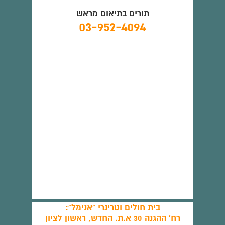
תורים בתיאום מראש
03-952-4094
בית חולים וטרינרי "אנימל":
רח' ההגנה 30 א.ת. החדש, ראשון לציון