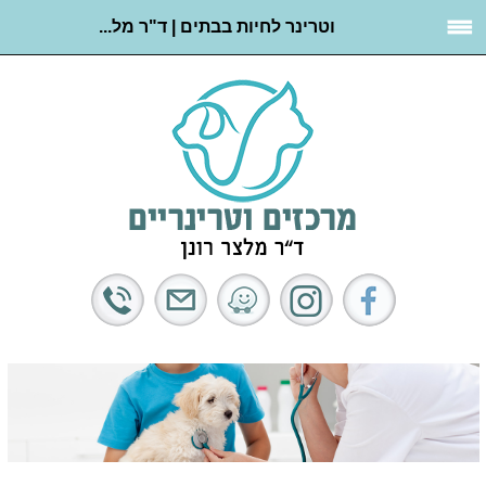
וטרינר לחיות בבתים | ד"ר מל...