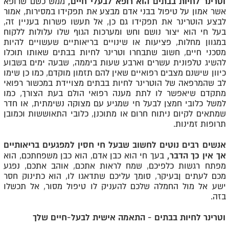
וטרינר לחיות בבתים הוא רופא לבעלי חיים,
ממש כשם שרופא
אשר אמון על טיפול בבני אדם מבצע את תפקידו במסירות, אמור
לבצע הוטרינר את תפקידו גם כן, אל תעשו פשרות בעניין זה,
בעל חי הוא יצור נושם וחש ומערכות הגוף שלו עלולות ללקוח
במגוון מחלות, פציעות או שינויים בריאותיים שעשויים להיות
מסכני חיים, חשוב שתבחרו וטרינר לחיות בבתים שאותו תוכלו
להשיג טלפונית עשרים וארבע שעות ביממה, שבעה ימים בשבוע
כיוון שישנם מצבים רפואיים שאין להם תזמון מוקדם, כמו כן שימו
לב שהמרפאה של הוטרינר לחיות בבתים מצויידת במכשור רפואי
מתקדם שיאפשר לו לתת מענה רפואי הולם בעת הצורך, כמו
למשל כלובי חמצן לבעל חי שמגיע עם מצוקה נשימתית, או חדר
שמתאים לקיום ניתוח חרום או מתוכנן, כלובי התאוששות וכמובן
תרופות זמינות.
אנשים רבים נוטים לחשוב שבעל חי חסין למפגעים בריאותיים
אך אין כך הדבר,
בעך חי הוא כבן אדם, הוא כבן משפחתכם, הוא
מפתח רגשות כלפיכם, שמח לראות אתכם, אוהב אתכם, נפגע
מכם לעתים ןבעיקר, סומך עליכם שתדאגו לו, הוא כתינוק חסר
ישע אל מול החמלה שלכם להעניק לו טיפול מסור, אל תכשלו
בזה.
וטרינר לחיות בבתים - התאמה אישית לבעל-חיים שלך