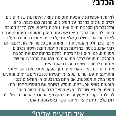
הכלב
?
למרות האפשרות להופעת תופעות לוואי, היתרונות של חיסונים
לכלבים עולים בהרבה על הסיכונים. מחלות כמו כלבת, פרוו
וכלבלבת הן מסכנות חיים ואינן ניתנות לריפוי, ולכן הדרך הטובה
ביותר להגן על הכלב היא באמצעות חיסון תקופתי. חיסונים מגנים
לא רק על הכלב שלכם, אלא גם על כלבים אחרים בסביבה ועל בני
אדם, שכן חלק מהמחלות הן זואונוטיות, כלומר עלולות לעבור גם
לבני אדם
.
בנוסף, במדינות רבות קיימת חובת חיסון לכלבים
מסוימים, כגון חיסון נגד כלבת, כחלק מהחוק למניעת הפצת
המחלה. חיסונים לכלב מסייעים גם במניעת התפרצויות של
מגפות כלביות ובשמירה על בריאות הציבור
.
מתן חיסונים בצורה אחראית, תוך מעקב אחרי מצבו הבריאותי
והתייעצות עם וטרינר מקצועי, יבטיחו לכלב חיים בריאים ומוגנים
מפני מחלות מסוכנות. אם אתם מתלבטים או מודאגים לגבי
תופעות לוואי אפשריות, מומלץ לשוחח עם הווטרינר לפני מתן
החיסון ולוודא שהכלב נמצא במצב הבריאותי הטוב ביותר
לקבלתו
.
לקבלת ייעוץ וטרינרי מקצועי מהמרכז הווטרינרי של ד"ר
רונן מלצר ניתן ליצור איתנו קשר באמצעות האתר.
איך מגיעים אלינו?