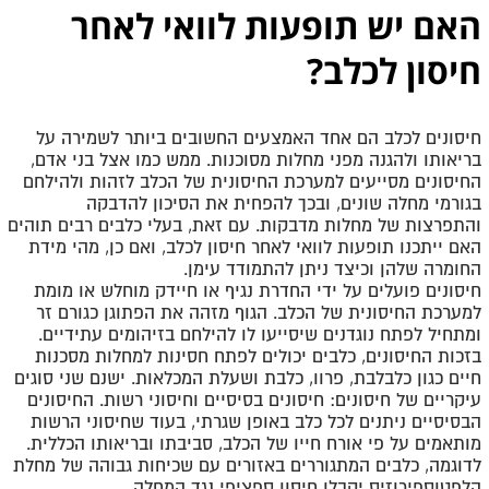
האם יש תופעות לוואי לאחר
חיסון לכלב?
חיסונים לכלב הם אחד האמצעים החשובים ביותר לשמירה על
בריאותו ולהגנה מפני מחלות מסוכנות. ממש כמו אצל בני אדם,
החיסונים מסייעים למערכת החיסונית של הכלב לזהות ולהילחם
בגורמי מחלה שונים, ובכך להפחית את הסיכון להדבקה
והתפרצות של מחלות מדבקות. עם זאת, בעלי כלבים רבים תוהים
האם ייתכנו תופעות לוואי לאחר חיסון לכלב, ואם כן, מהי מידת
החומרה שלהן וכיצד ניתן להתמודד עימן
.
חיסונים פועלים על ידי החדרת נגיף או חיידק מוחלש או מומת
למערכת החיסונית של הכלב. הגוף מזהה את הפתוגן כגורם זר
ומתחיל לפתח נוגדנים שיסייעו לו להילחם בזיהומים עתידיים.
בזכות החיסונים, כלבים יכולים לפתח חסינות למחלות מסכנות
חיים כגון כלבלבת, פרוו, כלבת ושעלת המכלאות
.
ישנם שני סוגים
עיקריים של חיסונים: חיסונים בסיסיים וחיסוני רשות. החיסונים
הבסיסיים ניתנים לכל כלב באופן שגרתי, בעוד שחיסוני הרשות
מותאמים על פי אורח חייו של הכלב, סביבתו ובריאותו הכללית.
לדוגמה, כלבים המתגוררים באזורים עם שכיחות גבוהה של מחלת
הלפטוספירוזיס יקבלו חיסון ספציפי נגד המחלה
.