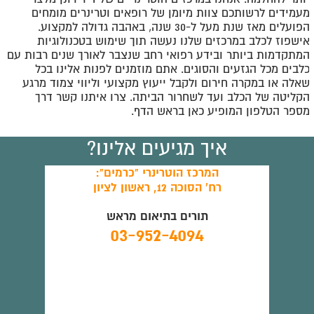
מעמידים לרשותכם צוות מיומן של רופאים וטרינרים מומחים
הפועלים מאז שנת מעל ל-30 שנה, באהבה גדולה למקצוע.
אישפוז לכלב במרכזים שלנו נעשה תוך שימוש בטכנולוגיות
המתקדמות ביותר ובידע רפואי רחב שנצבר לאורך שנים רבות עם
כלבים מכל הגזעים והסוגים. אתם מוזמנים לפנות אלינו בכל
שאלה או במקרה חירום ולקבל ייעוץ מקצועי וליווי צמוד מרגע
הקליטה של הכלב ועד לשחרור הביתה. צרו איתנו קשר דרך
מספר הטלפון המופיע כאן בראש הדף.
איך מגיעים אלינו?
המרכז הוטרינרי "כרמים":
רח' הסוכה 12, ראשון לציון
תורים בתיאום מראש
03-952-4094