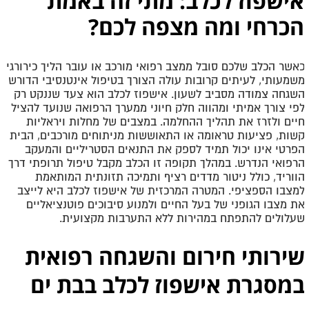
אישפוז לכלב: מתי זה באמת
הכרחי ומה מצפה לכם?
כאשר הכלב שלכם סובל ממצב רפואי מורכב או עובר הליך כירורגי
משמעותי, לעיתים קרובות עולה הצורך בטיפול אינטנסיבי הדורש
השגחה צמודה מסביב לשעון. אישפוז לכלב הוא צעד שננקט רק
לפי צורך אמיתי ומהווה חלק חיוני ממערך הרפואה שנועד להציל
חיים ולזרז את תהליך ההחלמה. במצבים של מחלות ויראליות
קשות, פציעות טראומה או התאוששות מניתוחים מורכבים, הבית
הפרטי אינו יכול תמיד לספק את התנאים הסטריליים והמעקב
הרפואי הנדרש. במהלך תקופה זו הכלב מקבל טיפול תרופתי דרך
הווריד, כולל ניטור מדדים רציף ותמיכה תזונתית המותאמת
למצבו הספציפי. המטרה המרכזית של אישפוז לכלב היא לייצב
את מצבו הגופני של בעל החיים ולמנוע סיבוכים פוטנציאליים
שעלולים להתפתח במהירות ללא התערבות מקצועית.
שירותי חירום והשגחה רפואית
במסגרת אישפוז לכלב בבת ים