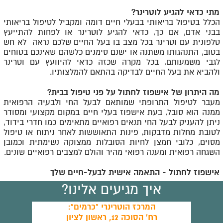
מתי כדאי להגיע לוטרינר?
הכלל בטיפול בריאותי בבעלי חיים דומה ומקביל לטיפול בריאותי
בבני אדם, אם כך, כדאי להגיע לוטרינר או לפחות להתייעץ
טלפונית עם וטרינר בכל מצב בו בעל החיים שלכם נראה לא חש
בטוב, התנהגותו משתנה או ישנם סימנים כלשהם שאינכם בטוחים
לגבי משמעותם, בכל מקרה שכזה כדאי להיוועץ עם וטרינר
ולהביא את בעל החיים לבדיקה בהתאם להמלצותיו.
מה היתרון של אישפוז לחתול על פני טיפול בבית?
מעבר לטיפול התרופתי שמותאם לבעל החי ולבעיה הרפואית
ממנה הוא סובל, בעת אישפוז בעלי חיים במקום מקצועי ומסודר
ניתן להעניק לבעל החי תנאים רפואיים מתאימים כמו חדרי בידוד,
לטובת מחלות מדבקות, פינות התאוששות לאחר ניתוח או טיפול
מסוים, כלובי חמצן לחיות הסובלות ממצוקה נשימתית וכמובן
השגחה רפואית ומענה רפואי מהיר והולם למצבים רפואיים שונים.
אישפוז לחתול - התאמה אישית לבעל-חיים שלך
איך מגיעים אלינו?
המרכז הוטרינרי "כרמים":
רח' הסוכה 12, ראשון לציון