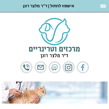
אישפוז לחתול | ד"ר מלצר רונן