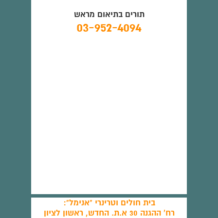
תורים בתיאום מראש
03-952-4094
בית חולים וטרינרי "אנימל":
רח' ההגנה 30 א.ת. החדש, ראשון לציון